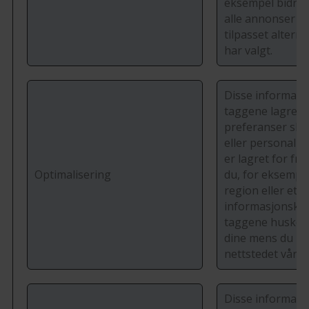
eksempel bidra ti
alle annonser sli
tilpasset alterna
har valgt.
Disse informasj
taggene lagrer 
preferanser slik 
eller personalis
er lagret for fre
Optimalisering
du, for eksempel
region eller et s
informasjonska
taggene huske 
dine mens du n
nettstedet vårt.
Disse informasj