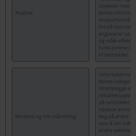
opplever noen fe
Analyse
denne informas
analyseformål sl
forstå hvordan 
engasjerer seg 
og måle effektiv
funksjonene og 
til nettstedet.
Informasjonskap
denne kategorien
tilrettelegge en
reklameopplevel
på nettstedet vå
tilpasse annons
Reklame og om-målretting
deg på andre net
som å om-målre
andre nettsteder