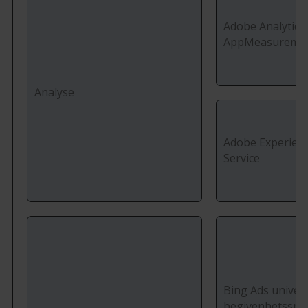
Adobe Analytics
AppMeasurement
Analyse
Adobe Experienc
Service
Bing Ads univers
begivenhetsspo