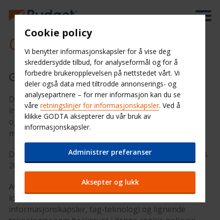
Cookie policy
Cookie Policy
Vi benytter informasjonskapsler for å vise deg
skreddersydde tilbud, for analyseformål og for å
forbedre brukeropplevelsen på nettstedet vårt. Vi
Generell informasjon
deler også data med tiltrodde annonserings- og
analysepartnere – for mer informasjon kan du se
Denne cookie policyen beskriver hvordan vi bruker
våre
retningslinjer for informasjonskapsler
. Ved å
informasjonskapsler, samt administrasjon av tagger
klikke GODTA aksepterer du vår bruk av
og lignende teknologier på vårt nettsted og våre
informasjonskapsler.
mobilapper.
Administrer preferanser
Denne cookie policyen ble sist oppdatert den 09. mars
2022.
Aksepter og lukk
Avis Budget Group, Inc (og dets gruppeselskaper
lokalisert i EU) (vi, oss, vår) bruker
informasjonskapsler, tag-teknologi og lignende