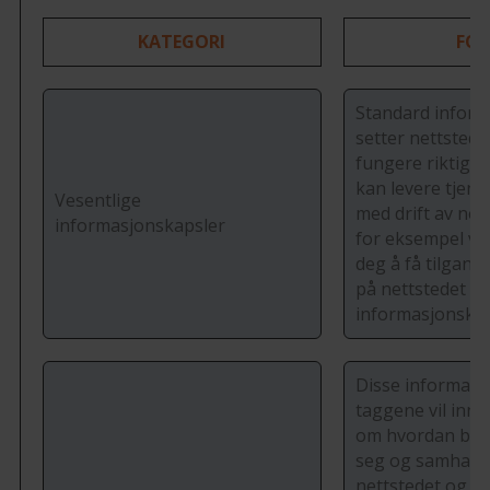
KATEGORI
FO
Standard inform
setter nettstedet 
fungere riktig og 
kan levere tjenes
Vesentlige
med drift av nett
informasjonskapsler
for eksempel væ
deg å få tilgang 
på nettstedet vå
informasjonskap
Disse informasj
taggene vil inn
om hvordan bru
seg og samhand
nettstedet og hv