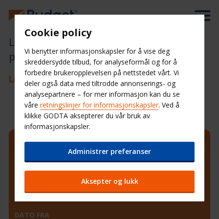
Cookie policy
Les vår oppdaterte
Vi benytter informasjonskapsler for å vise deg
personvernerklæring
skreddersydde tilbud, for analyseformål og for å
forbedre brukeropplevelsen på nettstedet vårt. Vi
Last ned en PDF-fil av vår personvernerklæring
deler også data med tiltrodde annonserings- og
analysepartnere – for mer informasjon kan du se
våre
retningslinjer for informasjonskapsler
. Ved å
klikke GODTA aksepterer du vår bruk av
informasjonskapsler.
HENTESTED
Administrer preferanser
Aksepter og lukk
Velg et annet leveringssted
DATO FRA