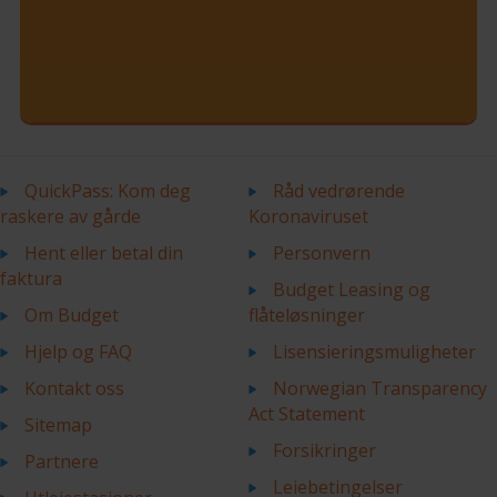
QuickPass: Kom deg
Råd vedrørende
raskere av gårde
Koronaviruset
Hent eller betal din
Personvern
faktura
Budget Leasing og
Om Budget
flåteløsninger
Hjelp og FAQ
Lisensieringsmuligheter
Kontakt oss
Norwegian Transparency
Act Statement
Sitemap
Forsikringer
Partnere
Leiebetingelser