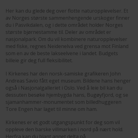
Her kan du glede deg over flotte naturopplevelser. Et
av Norges største sammenhengende urskoger finner
du i Pasvikdalen, og i dette området holder Norges
største bjørnestamme til. Deler av området er
nasjonalpark. Om du vil kombinere naturopplevelser
med fiske, regnes Neidenelva ved grensa mot Finland
som en av de beste lakseelvene i landet. Budgets
billeie gir deg full fleksibilitet.
I Kirkenes har den norsk-samiske grafikeren John
Andreas Savio fått eget museum. Bildene hans henger
også i Nasjonalgalleriet i Oslo. Ved å leie bil kan du
dessuten besøke hjembygda hans, Bugøyfjord, og se
sjamanhammer-monumentet som billedhuggeren
Tore Engen har laget til minne om ham.
Kirkenes er et godt utgangspunkt for deg som vil
oppleve den barske villmarken i nord på nært hold.
Herfra kan du blant annet delta på