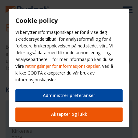
Cookie policy
Bilutleie Kirkenes
Vi benytter informasjonskapsler for å vise deg
skreddersydde tilbud, for analyseformål og for å
forbedre brukeropplevelsen på nettstedet vårt. Vi
Budget Bilutleie tilbyr billige leiebiler som gjør det
deler også data med tiltrodde annonserings- og
enkelt å ta seg frem i Barentsregionen. Vi har både
analysepartnere – for mer informasjon kan du se
utleiestasjon på Kirkenes Lufthavn, Høybuktmoen, og
våre
retningslinjer for informasjonskapsler
. Ved å
i sentrum.
klikke GODTA aksepterer du vår bruk av
informasjonskapsler.
Kirkenes sentrum
Administrer preferanser
Stasjonsinformasjon
Aksepter og lukk
Toyota Kirkenes
Kirkenes
9916