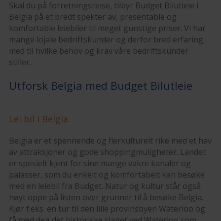
Skal du på forretningsreise, tilbyr Budget Bilutleie i
Belgia på et bredt spekter av, presentable og
komfortable leiebiler til meget gunstige priser. Vi har
mange lojale bedriftskunder og derfor bred erfaring
med til hvilke behov og krav våre bedriftskunder
stiller.
Utforsk Belgia med Budget Bilutleie
Lei bil i Belgia
Belgia er et spennende og flerkulturelt rike med et hav
av attraksjoner og gode shoppingmuligheter. Landet
er spesielt kjent for sine mange vakre kanaler og
palasser, som du enkelt og komfortabelt kan besøke
med en leiebil fra Budget. Natur og kultur står også
høyt oppe på listen over grunner til å besøke Belgia.
Kjør f.eks. en tur til den lille provinsbyen Waterloo og
få med deg det historiske slaget ved Waterloo som