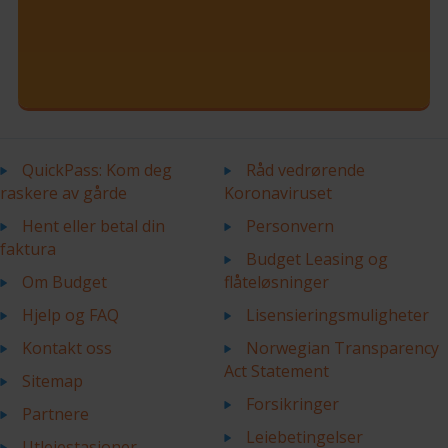
QuickPass: Kom deg
Råd vedrørende
raskere av gårde
Koronaviruset
Hent eller betal din
Personvern
faktura
Budget Leasing og
Om Budget
flåteløsninger
Hjelp og FAQ
Lisensieringsmuligheter
Kontakt oss
Norwegian Transparency
Act Statement
Sitemap
Forsikringer
Partnere
Leiebetingelser
Utleiestasjoner