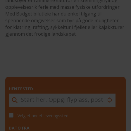
landsbyer er rammene satt for en stemningsfylt og
opplevelsesrik ferie med masse fysiske utfordringer.
Med Budget bilutleie har du enkel tilgang til
spennende omgivelser som byr på gode muligheter
for klatring, rafting, sykkeltur i fjellet eller kajakkturer
gjennom det frodige landskapet.
HENTESTED
Velg et annet leveringssted
DATO FRA