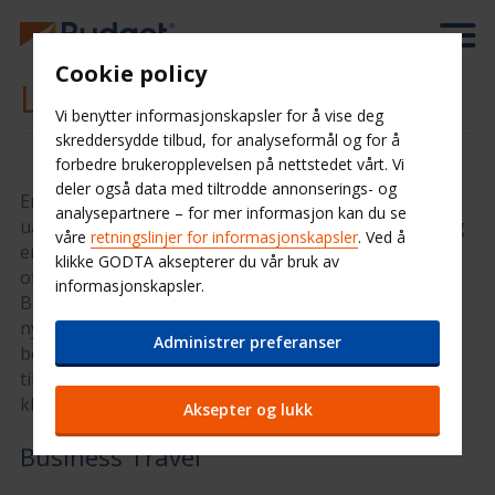
Cookie policy
Leiebil i Belgia
Vi benytter informasjonskapsler for å vise deg
skreddersydde tilbud, for analyseformål og for å
forbedre brukeropplevelsen på nettstedet vårt. Vi
deler også data med tiltrodde annonserings- og
En bil fra Budget er ensbetydende med frihet og
analysepartnere – for mer informasjon kan du se
uavhengighet når du besøker Belgia. Du kommer deg
våre
retningslinjer for informasjonskapsler
. Ved å
enkelt rundt og slipper å bruke tid og penger på
klikke GODTA aksepterer du vår bruk av
offentlig transport eller slite med å finne en drosje.
informasjonskapsler.
Budget Bilutleie i Belgia vil alltid kunne tilby deg de
nyeste utleiebilene til de beste prisene. Jo tidligere du
Administrer preferanser
bestiller, jo billigere er det. Hvis du bestiller
tilleggsutstyr og service i dag sørger vi for at alt er
klart når du skal hente bilen.
Aksepter og lukk
Business Travel