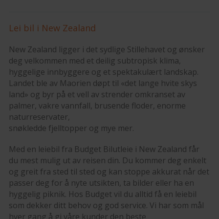
Lei bil i New Zealand
New Zealand ligger i det sydlige Stillehavet og ønsker
deg velkommen med et deilig subtropisk klima,
hyggelige innbyggere og et spektakulært landskap.
Landet ble av Maorien døpt til «det lange hvite skys
land» og byr på et vell av strender omkranset av
palmer, vakre vannfall, brusende floder, enorme
naturreservater,
snøkledde fjelltopper og mye mer.
Med en leiebil fra Budget Bilutleie i New Zealand får
du mest mulig ut av reisen din. Du kommer deg enkelt
og greit fra sted til sted og kan stoppe akkurat når det
passer deg for å nyte utsikten, ta bilder eller ha en
hyggelig piknik. Hos Budget vil du alltid få en leiebil
som dekker ditt behov og god service. Vi har som mål
hver gang å gi våre kunder den beste