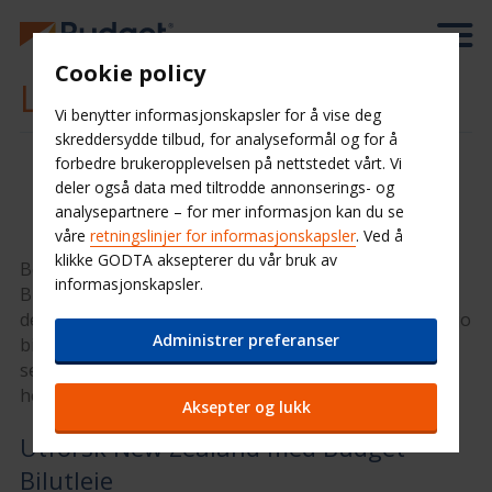
Cookie policy
Leiebil New Zealand
Vi benytter informasjonskapsler for å vise deg
skreddersydde tilbud, for analyseformål og for å
forbedre brukeropplevelsen på nettstedet vårt. Vi
deler også data med tiltrodde annonserings- og
analysepartnere – for mer informasjon kan du se
våre
retningslinjer for informasjonskapsler
. Ved å
klikke GODTA aksepterer du vår bruk av
Bestill leiebil i New Zealand fra Budget Bilutleie. Hos
informasjonskapsler.
Budget kan du bestille billig leiebil til nesten alle
destinasjoner i New Zealand. Jo tidligere du bestiller, jo
Administrer preferanser
billigere er det. Hvis du bestiller tilleggsutstyr og
service i dag sørger vi for at alt er klart når du skal
hente bilen.
Aksepter og lukk
Utforsk New Zealand med Budget
Bilutleie