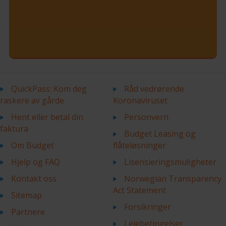
QuickPass: Kom deg
Råd vedrørende
raskere av gårde
Koronaviruset
Hent eller betal din
Personvern
faktura
Budget Leasing og
Om Budget
flåteløsninger
Hjelp og FAQ
Lisensieringsmuligheter
Kontakt oss
Norwegian Transparency
Act Statement
Sitemap
Forsikringer
Partnere
Leiebetingelser