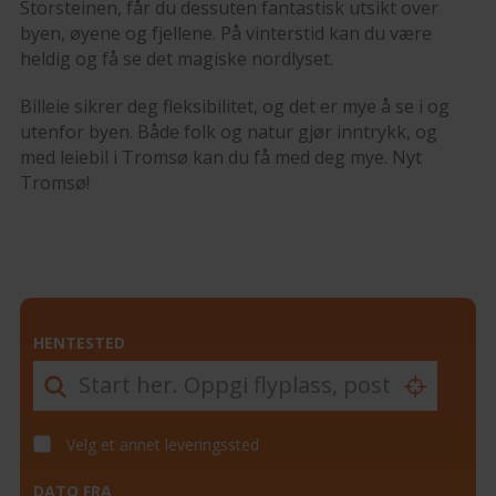
Storsteinen, får du dessuten fantastisk utsikt over
byen, øyene og fjellene. På vinterstid kan du være
heldig og få se det magiske nordlyset.
Billeie sikrer deg fleksibilitet, og det er mye å se i og
utenfor byen. Både folk og natur gjør inntrykk, og
med leiebil i Tromsø kan du få med deg mye. Nyt
Tromsø!
HENTESTED
Velg et annet leveringssted
DATO FRA