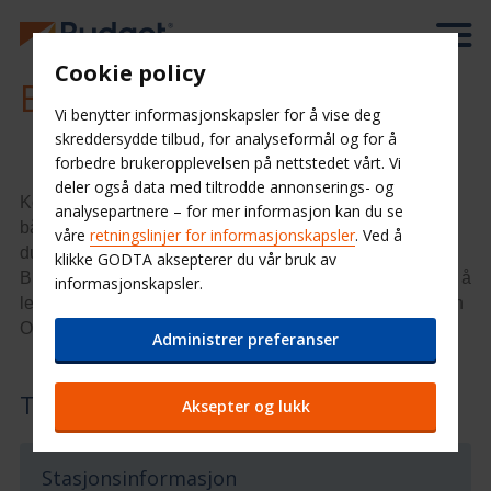
Cookie policy
Bilutleie Tromsø
Vi benytter informasjonskapsler for å vise deg
skreddersydde tilbud, for analyseformål og for å
forbedre brukeropplevelsen på nettstedet vårt. Vi
deler også data med tiltrodde annonserings- og
Kommunikasjonene er gode med omfattende buss- og
analysepartnere – for mer informasjon kan du se
båtforbindelser. Hurtigruten har anløp her, og i tillegg kan
våre
retningslinjer for informasjonskapsler
. Ved å
du fly til Tromsø lufthavn på Langnes. Du finner Budget
klikke GODTA aksepterer du vår bruk av
Bilutleie Tromsø på Strandskillet 5, og her er det praktisk å
informasjonskapsler.
leie bil – Tromsø kommune er hele fem ganger større enn
Oslo.
Administrer preferanser
Tromsø sentrum
Aksepter og lukk
Stasjonsinformasjon