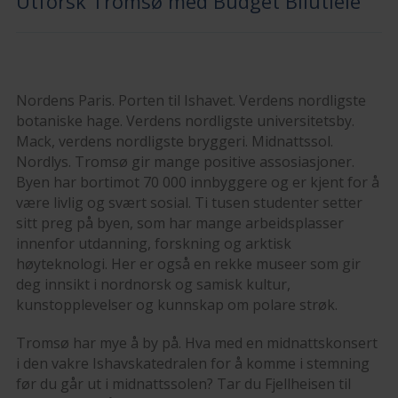
Utforsk Tromsø med Budget Bilutleie
Nordens Paris. Porten til Ishavet. Verdens nordligste
botaniske hage. Verdens nordligste universitetsby.
Mack, verdens nordligste bryggeri. Midnattssol.
Nordlys. Tromsø gir mange positive assosiasjoner.
Byen har bortimot 70 000 innbyggere og er kjent for å
være livlig og svært sosial. Ti tusen studenter setter
sitt preg på byen, som har mange arbeidsplasser
innenfor utdanning, forskning og arktisk
høyteknologi. Her er også en rekke museer som gir
deg innsikt i nordnorsk og samisk kultur,
kunstopplevelser og kunnskap om polare strøk.
Tromsø har mye å by på. Hva med en midnattskonsert
i den vakre Ishavskatedralen for å komme i stemning
før du går ut i midnattssolen? Tar du Fjellheisen til