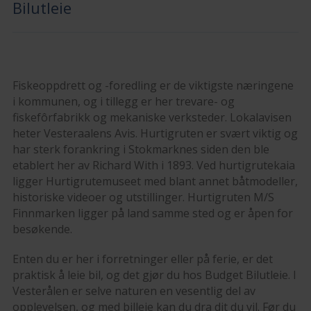
Bilutleie
Fiskeoppdrett og -foredling er de viktigste næringene
i kommunen, og i tillegg er her trevare- og
fiskefôrfabrikk og mekaniske verksteder. Lokalavisen
heter Vesteraalens Avis. Hurtigruten er svært viktig og
har sterk forankring i Stokmarknes siden den ble
etablert her av Richard With i 1893. Ved hurtigrutekaia
ligger Hurtigrutemuseet med blant annet båtmodeller,
historiske videoer og utstillinger. Hurtigruten M/S
Finnmarken ligger på land samme sted og er åpen for
besøkende.
Enten du er her i forretninger eller på ferie, er det
praktisk å leie bil, og det gjør du hos Budget Bilutleie. I
Vesterålen er selve naturen en vesentlig del av
opplevelsen, og med billeie kan du dra dit du vil. Før du