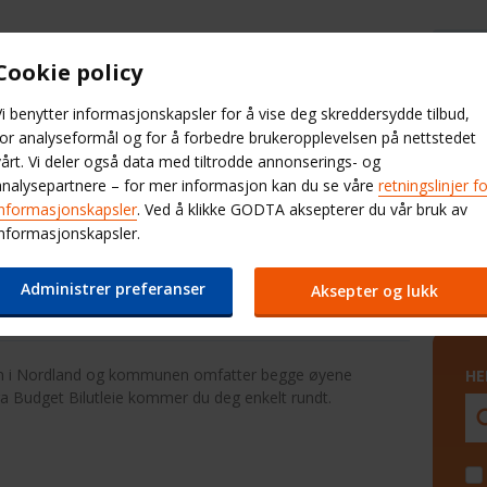
Cookie policy
Hjelp og FAQ
Velg 
Vi benytter informasjonskapsler for å vise deg skreddersydde tilbud,
for analyseformål og for å forbedre brukeropplevelsen på nettstedet
leiestasjoner
Produkter
QuickPas
vårt. Vi deler også data med tiltrodde annonserings- og
analysepartnere – for mer informasjon kan du se våre
retningslinjer f
Leiebil Utlandet
informasjonskapsler
. Ved å klikke GODTA aksepterer du vår bruk av
informasjonskapsler.
Sortland
Administrer preferanser
Aksepter og lukk
en i Nordland og kommunen omfatter begge øyene
HE
fra Budget Bilutleie kommer du deg enkelt rundt.