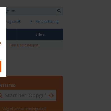
land og språk
Hent kvittering
s
Billeie
or
Finn Utleiestasjon
NTESTED
Velg et annet leveringssted