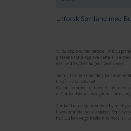
Utforsk Sortland med Bu
Vil du oppleve midnattssol, må du planl
plassene for å oppleve dette er på st
eller ved Skytterhaugen i Vestmarka.
Har du familien med deg, kan vi anbefale
består av korallsand!
Øyene i området er bundet sammen av fl
er Sortlandsbrua som går mellom Langø
Sortland er en sjarmerende by med gode
havneområdet ser du sikkert flere Kyst
her. Du kan velge mellom to hoteller, Sor