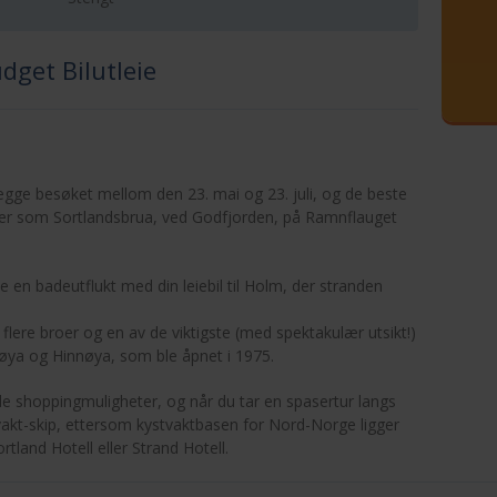
dget Bilutleie
egge besøket mellom den 23. mai og 23. juli, og de beste
eder som Sortlandsbrua, ved Godfjorden, på Ramnflauget
 en badeutflukt med din leiebil til Holm, der stranden
ere broer og en av de viktigste (med spektakulær utsikt!)
ya og Hinnøya, som ble åpnet i 1975.
 shoppingmuligheter, og når du tar en spasertur langs
vakt-skip, ettersom kystvaktbasen for Nord-Norge ligger
tland Hotell eller Strand Hotell.