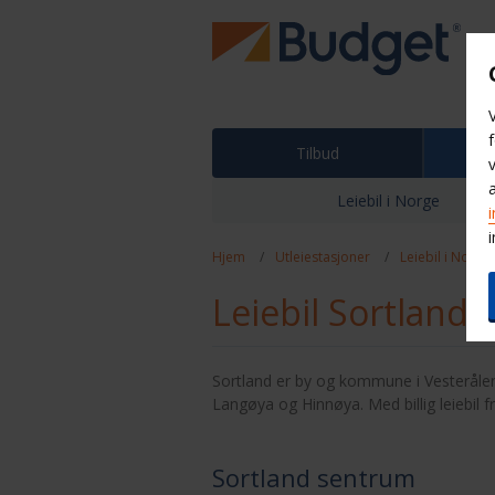
Tilbud
Ut
Leiebil i Norge
Hjem
Utleiestasjoner
Leiebil i Norge
Leiebil Sortland
Sortland er by og kommune i Vesterål
Langøya og Hinnøya. Med billig leiebil 
Sortland sentrum