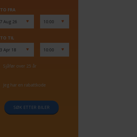
TO FRA
TO TIL
Sjåfør over 25 år
Jeg har en rabattkode
SØK ETTER BILER