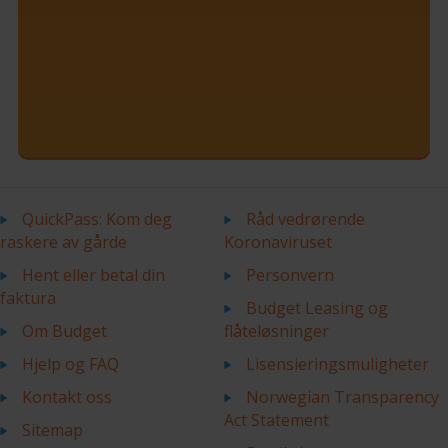
QuickPass: Kom deg
Råd vedrørende
raskere av gårde
Koronaviruset
Hent eller betal din
Personvern
faktura
Budget Leasing og
Om Budget
flåteløsninger
Hjelp og FAQ
Lisensieringsmuligheter
Kontakt oss
Norwegian Transparency
Act Statement
Sitemap