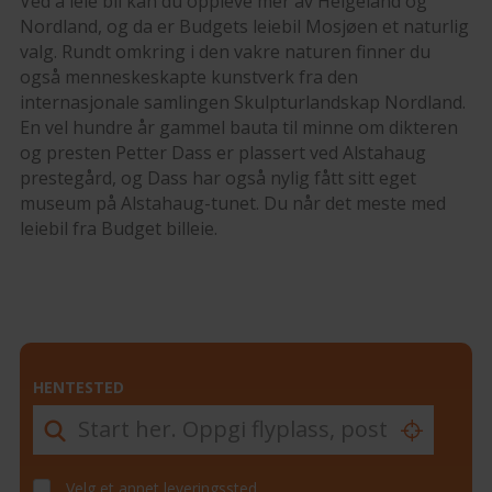
Ved å leie bil kan du oppleve mer av Helgeland og
Nordland, og da er Budgets leiebil Mosjøen et naturlig
valg. Rundt omkring i den vakre naturen finner du
også menneskeskapte kunstverk fra den
internasjonale samlingen Skulpturlandskap Nordland.
En vel hundre år gammel bauta til minne om dikteren
og presten Petter Dass er plassert ved Alstahaug
prestegård, og Dass har også nylig fått sitt eget
museum på Alstahaug-tunet. Du når det meste med
leiebil fra Budget billeie.
HENTESTED
Velg et annet leveringssted