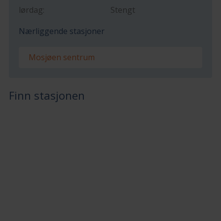
lørdag:
Stengt
Nærliggende stasjoner
Mosjøen sentrum
Finn stasjonen