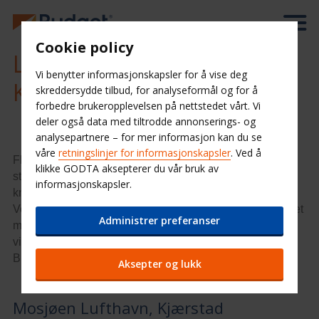
Cookie policy
Leiebil Mosjøen Lufthavn,
Vi benytter informasjonskapsler for å vise deg
Kjærstad
skreddersydde tilbud, for analyseformål og for å
forbedre brukeropplevelsen på nettstedet vårt. Vi
deler også data med tiltrodde annonserings- og
analysepartnere – for mer informasjon kan du se
våre
retningslinjer for informasjonskapsler
. Ved å
Flyplassen, Nordlandsbanen, E6 og en av Nord-Norges
klikke GODTA aksepterer du vår bruk av
største havner gjør Mosjøen til det geografiske
informasjonskapsler.
knutepunktet i Helgeland. Byen ligger innerst i
Vefsnfjorden, og på sørvestsiden av fjorden ruver Øyfjellet
Administrer preferanser
med sine 818 meter over havet. Helgelandskysten er
viden kjent for sin vakre natur, og med leiebil fra Budget
Bilutleie Mosjøen lufthavn får du med deg mye.
Aksepter og lukk
Mosjøen Lufthavn, Kjærstad