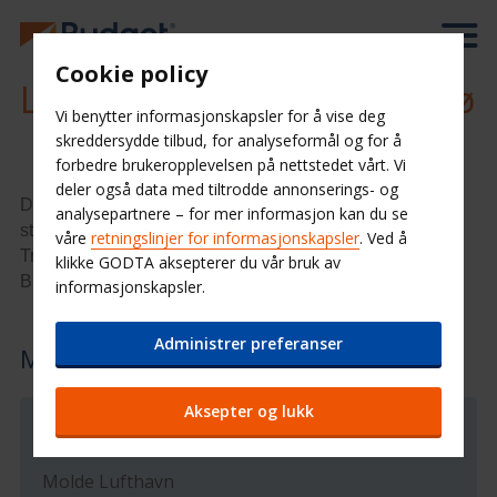
Cookie policy
Leiebil Molde Lufthavn, Årø
Vi benytter informasjonskapsler for å vise deg
skreddersydde tilbud, for analyseformål og for å
forbedre brukeropplevelsen på nettstedet vårt. Vi
deler også data med tiltrodde annonserings- og
Det er mange måter å reise til Molde på. Hurtigruten
analysepartnere – for mer informasjon kan du se
stanser her, og det går ekspressbuss fra Oslo og
våre
retningslinjer for informasjonskapsler
. Ved å
Trondheim. Flyplassen ligger på Årø, og der venter
klikke GODTA aksepterer du vår bruk av
Budget Bilutleie med billige leiebiler og gode tilbud.
informasjonskapsler.
Administrer preferanser
Molde Lufthavn, Årø
Aksepter og lukk
Stasjonsinformasjon
Molde Lufthavn