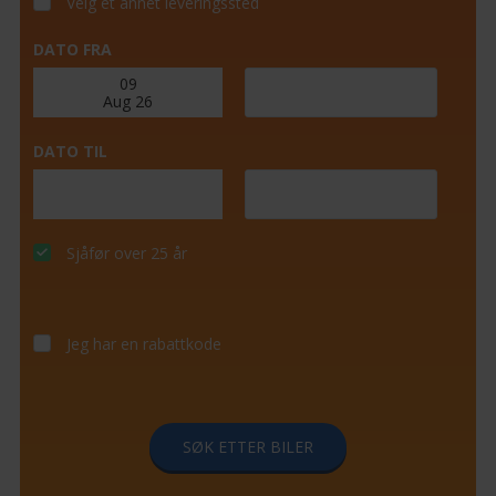
Velg et annet leveringssted
DATO FRA
DATO TIL
Sjåfør over 25 år
Jeg har en rabattkode
SØK ETTER BILER