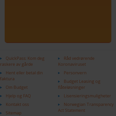
QuickPass: Kom deg
Råd vedrørende
raskere av gårde
Koronaviruset
Hent eller betal din
Personvern
faktura
Budget Leasing og
Om Budget
flåteløsninger
Hjelp og FAQ
Lisensieringsmuligheter
Kontakt oss
Norwegian Transparency
Act Statement
Sitemap