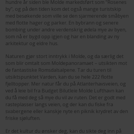
hundre år siden ble Molde markedsført som "Rosenes
by", og på den tiden kom det også mange turistskip
med besøkende som ville se den sjarmerende småbyen
med flotte hager og parker. En bybrann og senere
bombing under andre verdenskrig ødela mye av byen,
som nå er bygd opp igjen og har en blanding av ny
arkitektur og eldre hus.
Naturen gjør stort inntrykk i Molde, og da særlig det
som blir omtalt som Moldepanoramaet – utsikten mot
de fantastiske Romsdalsalpene. Tar du turen til
utsiktspunktet Varden, kan du se hele 222 flotte
fjelltopper. Mer natur får du på Atlanterhavsveien, og
ved å leie bil fra Budget Bilutleie Molde Lufthavn kan
du få med deg så mye du vil av ruten. Det er godt med
rasteplasser langs veien, og der kan du fiske fra
svabergene eller kanskje nyte en piknik krydret av den
friske sjøluften.
Er det kultur du ønsker deg, kan du sikte deg inn på