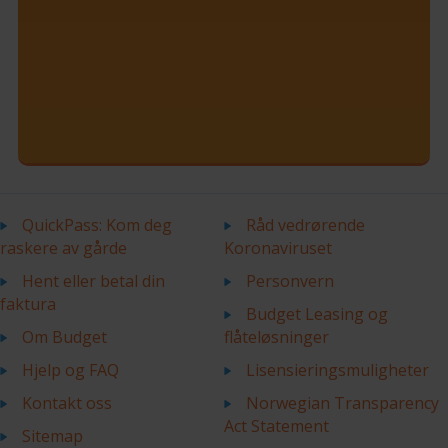
QuickPass: Kom deg
Råd vedrørende
raskere av gårde
Koronaviruset
Hent eller betal din
Personvern
faktura
Budget Leasing og
Om Budget
flåteløsninger
Hjelp og FAQ
Lisensieringsmuligheter
Kontakt oss
Norwegian Transparency
Act Statement
Sitemap