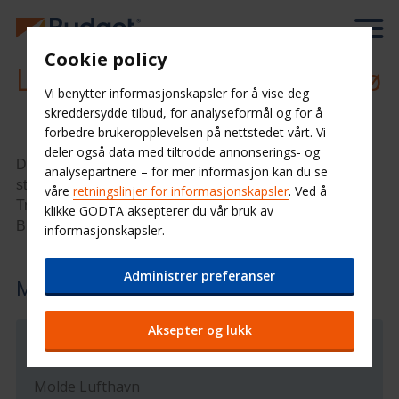
Cookie policy
Leiebil Molde Lufthavn, Årø
Vi benytter informasjonskapsler for å vise deg
skreddersydde tilbud, for analyseformål og for å
forbedre brukeropplevelsen på nettstedet vårt. Vi
deler også data med tiltrodde annonserings- og
Det er mange måter å reise til Molde på. Hurtigruten
analysepartnere – for mer informasjon kan du se
stanser her, og det går ekspressbuss fra Oslo og
våre
retningslinjer for informasjonskapsler
. Ved å
Trondheim. Flyplassen ligger på Årø, og der venter
klikke GODTA aksepterer du vår bruk av
Budget Bilutleie med billige leiebiler og gode tilbud.
informasjonskapsler.
Administrer preferanser
Molde Lufthavn, Årø
Aksepter og lukk
Stasjonsinformasjon
Molde Lufthavn