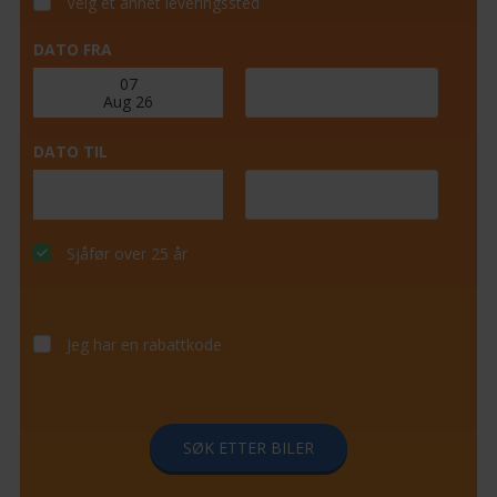
Velg et annet leveringssted
DATO FRA
DATO TIL
Sjåfør over 25 år
Jeg har en rabattkode
SØK ETTER BILER