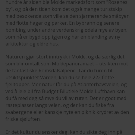
hundre år siden ble Molde markedsført som "Rosenes
by", og på den tiden kom det også mange turistskip
med besøkende som ville se den sjarmerende småbyen
med flotte hager og parker. En bybrann og senere
bombing under andre verdenskrig ødela mye av byen,
som nå er bygd opp igjen og har en blanding av ny
arkitektur og eldre hus.
Naturen gjør stort inntrykk i Molde, og da særlig det
som blir omtalt som Moldepanoramaet – utsikten mot
de fantastiske Romsdalsalpene. Tar du turen til
utsiktspunktet Varden, kan du se hele 222 flotte
fjelltopper. Mer natur får du på Atlanterhavsveien, og
ved å leie bil fra Budget Bilutleie Molde Lufthavn kan
du få med deg så mye du vil av ruten. Det er godt med
rasteplasser langs veien, og der kan du fiske fra
svabergene eller kanskje nyte en piknik krydret av den
friske sjøluften.
Er det kultur du ønsker deg, kan du sikte deg inn på