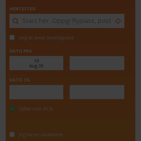
HENTESTED
Velg et annet leveringssted
DATO FRA
DATO TIL
Sjåfør over 25 år
Jeg har en rabattkode