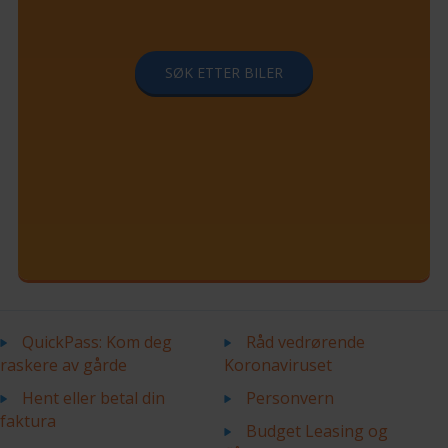
SØK ETTER BILER
QuickPass: Kom deg
Råd vedrørende
raskere av gårde
Koronaviruset
Hent eller betal din
Personvern
faktura
Budget Leasing og