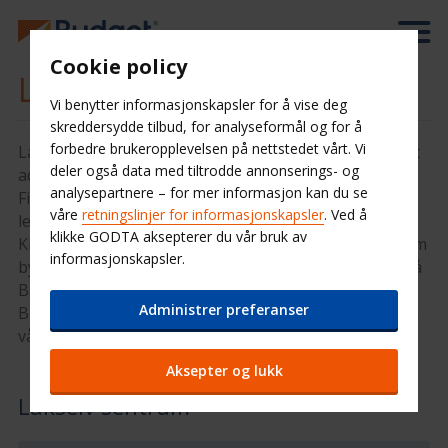
Cookie policy
Leiebil Lakselv
Vi benytter informasjonskapsler for å vise deg
skreddersydde tilbud, for analyseformål og for å
forbedre brukeropplevelsen på nettstedet vårt. Vi
Lakselv ligger lengst inn i Porsangerfjorden og er det
deler også data med tiltrodde annonserings- og
administrative senteret for Porsanger kommune i
analysepartnere – for mer informasjon kan du se
Finnmark. Lakselv lufthavn Banak (der du også kan
våre
retningslinjer for informasjonskapsler
. Ved å
leie bil fra oss) har daglige flygninger til Tromsø og
klikke GODTA aksepterer du vår bruk av
Kirkenes med flyselskapet Widerøe og E6 går gjennom
informasjonskapsler.
byen, så her er det god kommunikasjon. Lander du på
Banak kan du enkelt leie bil fra oss på Budget
Administrer preferanser
Bilutleie, men du kan også velge å hente din leiebil på
vårt kontor i sentrum av Lakselv.
Aksepter og lukk
Lakselv sentrum