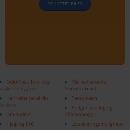
SØK ETTER BILER
QuickPass: Kom deg
Råd vedrørende
raskere av gårde
Koronaviruset
Hent eller betal din
Personvern
faktura
Budget Leasing og
Om Budget
flåteløsninger
Hjelp og FAQ
Lisensieringsmuligheter