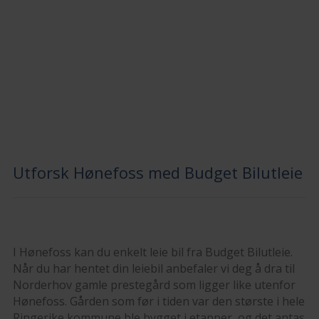
Utforsk Hønefoss med Budget Bilutleie
I Hønefoss kan du enkelt leie bil fra Budget Bilutleie.
Når du har hentet din leiebil anbefaler vi deg å dra til
Norderhov gamle prestegård som ligger like utenfor
Hønefoss. Gården som før i tiden var den største i hele
Ringerike kommune ble bygget i etapper, og det antas