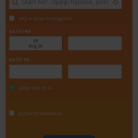
Velg et annet leveringssted
DATO FRA
DATO TIL
Sjåfør over 25 år
Jeg har en rabattkode