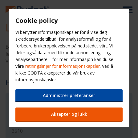
Cookie policy
Leiebil Hønefoss
Vi benytter informasjonskapsler for å vise deg
skreddersydde tilbud, for analyseformål og for å
forbedre brukeropplevelsen på nettstedet vårt. Vi
Bestill leiebilen din hos Budget Bilutleie Hønefoss. Å
deler også data med tiltrodde annonserings- og
leie bil hos Budget Hønefoss er enkelt og billig.
analysepartnere – for mer informasjon kan du se
Velkommen!
våre
retningslinjer for informasjonskapsler
. Ved å
klikke GODTA aksepterer du vår bruk av
informasjonskapsler.
Hønefoss
Administrer preferanser
Stasjonsinformasjon
Aksepter og lukk
Storgata 15
Hønefoss
3510