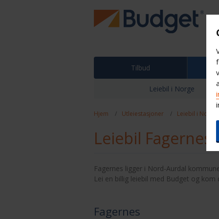
Tilbud
Ut
Leiebil i Norge
Hjem
Utleiestasjoner
Leiebil i Norge
Leiebil Fagernes
Fagernes ligger i Nord-Aurdal kommune 
Lei en billig leiebil med Budget og kom 
Fagernes