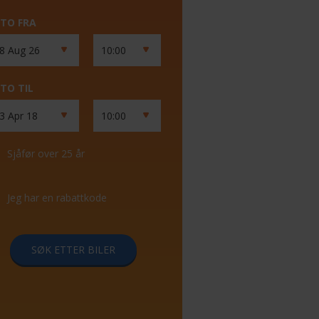
TO FRA
TO TIL
Sjåfør over 25 år
Jeg har en rabattkode
SØK ETTER BILER