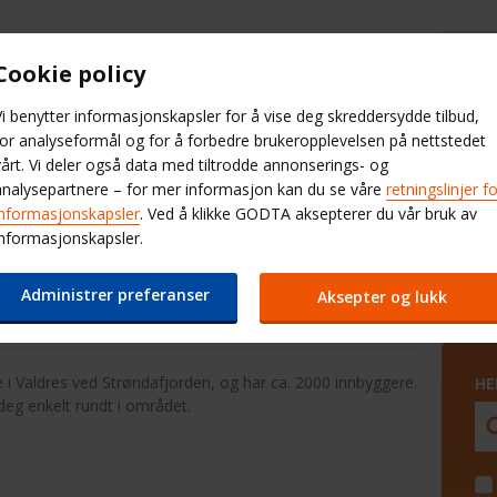
Cookie policy
Hjelp og FAQ
Velg 
Vi benytter informasjonskapsler for å vise deg skreddersydde tilbud,
for analyseformål og for å forbedre brukeropplevelsen på nettstedet
leiestasjoner
Produkter
QuickPas
vårt. Vi deler også data med tiltrodde annonserings- og
analysepartnere – for mer informasjon kan du se våre
retningslinjer f
Leiebil Utlandet
informasjonskapsler
. Ved å klikke GODTA aksepterer du vår bruk av
informasjonskapsler.
Fagernes
Administrer preferanser
Aksepter og lukk
i Valdres ved Strøndafjorden, og har ca. 2000 innbyggere.
HE
deg enkelt rundt i området.