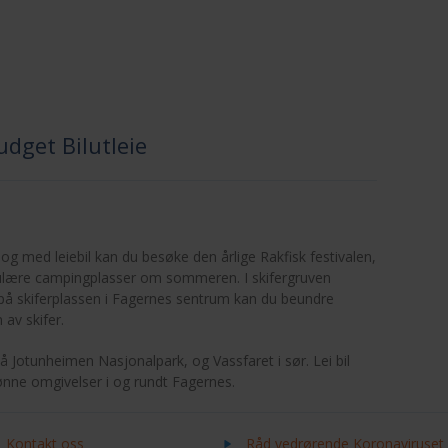
dget Bilutleie
og med leiebil kan du besøke den årlige Rakfisk festivalen,
opulære campingplasser om sommeren. I skifergruven
 på skiferplassen i Fagernes sentrum kan du beundre
 av skifer.
å Jotunheimen Nasjonalpark, og Vassfaret i sør. Lei bil
ønne omgivelser i og rundt Fagernes.
Kontakt oss
Råd vedrørende Koronaviruset