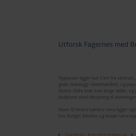
Utforsk Fagernes med Bu
Flyplassen ligger kun 5 km fra sentrum, 
gode skianlegg i vinterhalvåret, og p
Øystre Slidre brøt man lenge skifer, og
skulpturer med tilknytning til utvinningen
Noen få timers kjøretur unna ligger ogs
hos Budget Bilutleie og besøk naturskj
QuickPass: Kom deg raskere av