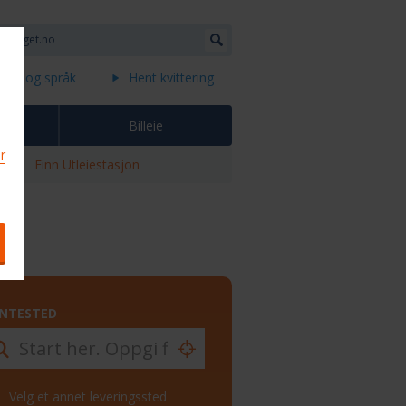
land og språk
Hent kvittering
s
Billeie
or
Finn Utleiestasjon
NTESTED
Velg et annet leveringssted