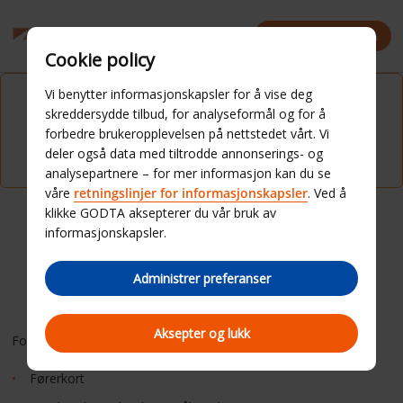
Rapporter et problem
Cookie policy
Vi benytter informasjonskapsler for å vise deg
Beklager, men informasjonen på denne siden kan
skreddersydde tilbud, for analyseformål og for å
ikke sendes på nytt. Skriv inn og send
forbedre brukeropplevelsen på nettstedet vårt. Vi
reserveringsopplysningene dine på nytt.
deler også data med tiltrodde annonserings- og
analysepartnere – for mer informasjon kan du se
våre
retningslinjer for informasjonskapsler
. Ved å
klikke GODTA aksepterer du vår bruk av
informasjonskapsler.
KOM DEG RASKERE AV
Administrer preferanser
GÅRDE MED QUICKPASS
Aksepter og lukk
For å begynne trenger du følgende:
Førerkort